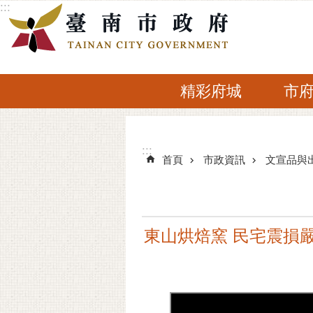
:::
跳到主要內容區塊
精彩府城
市
:::
:::
首頁
市政資訊
文宣品與
東山烘焙窯 民宅震損嚴