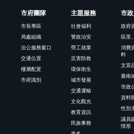
關閉
市府團隊
主題服務
市政
市長專區
社會福利
政府
局處組織
警政治安
區里
洽公服務窗口
勞工就業
消費
料
交通位置
災害防救
文宣
樓層配置
環保衛生
臺南
市府識別
城市發展
市政
交通運輸
資料
文化觀光
性別
教育資訊
議員
民族事務
情形
更多...