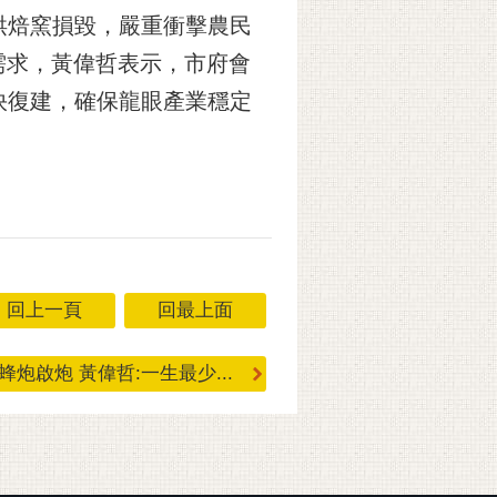
烘焙窯損毀，嚴重衝擊農民
需求，黃偉哲表示，市府會
快復建，確保龍眼產業穩定
回上一頁
回最上面
蜂炮啟炮 黃偉哲:一生最少...