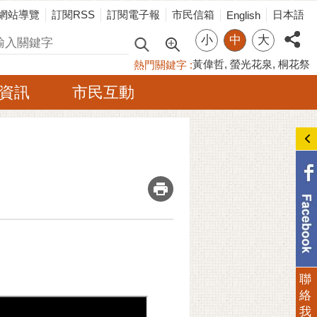
網站導覽
訂閱RSS
訂閱電子報
市民信箱
日本語
English
小
中
大
尋
黃偉哲
螢光花泉
桐花祭
熱門關鍵字
資訊
市民互動
_
聯
絡
我