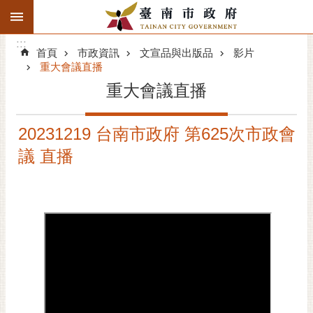
:::
搜
:::
跳到主要內容區塊
尋
:::
進
首頁
市政資訊
文宣品與出版品
影片
階
重大會議直播
搜
重大會議直播
尋
精彩府城
20231219 台南市政府 第625次市政會
議 直播
市府動態
市府團隊
主題服務
市政資訊
市民互動