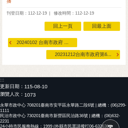
播
RSS
刊登日期：112-12-19
修改時間：112-12-19
訂
閱
回上一頁
回最上面
電
子
20240102 台南市政府 ...
報
市
20231212台南市政府第6...
民
信
箱
:::
English
更新日期：
115-08-10
瀏覽人次：
1073
日
本
永華市政中心 708201臺南市安平區永華路二段6號 | 總機：(06)299-
語
1111
民治市政中心 730201臺南市新營區民治路36號 | 總機：(06)632-
2231
隱
24小時市民服務熱線：1999 (外縣市民眾請撥打06-6326303)