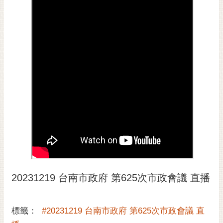
黃
偉
哲
螢
光
花
泉
桐
花
祭
網
站
20231219 台南市政府 第625次市政會議 直播
導
覽
訂
標籤：
#20231219 台南市政府 第625次市政會議 直
閱