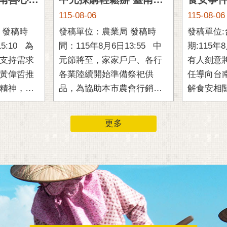
鮮乳傳遞愛! 臺南善心單位捐贈免費鮮乳 溫柔守護515名學童成長
中元採購輕鬆辦 臺南農會供品箱資訊一次看
115-08-06
115-08-06
時
發稿單位：農業局 發稿時
發稿單位:台
10 為
間：115年8月6日13:55 中
期:115年8月6
支持需求
元節將至，家家戶戶、各行
有人刻意
黃偉哲推
各業陸續開始準備祭祀供
任導向台
精神，在
品，為協助本市農會行銷中
解食安相
市議員蔡
元供品箱，同時方便民眾一
府今（6
衡文教藝
次掌握各農會產品特色及訂
攸關全民健康
更多