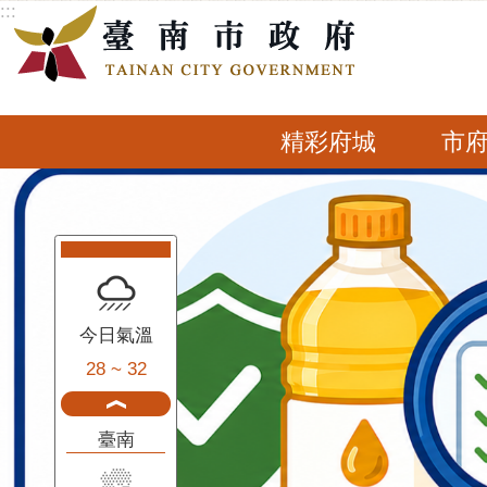
:::
跳到主要內容區塊
精彩府城
市
:::
今日氣溫
28 ~ 32
臺南