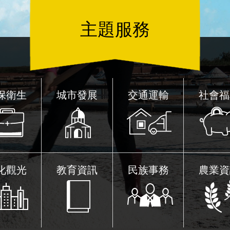
購 ...更多
更多
主題服務
保衛生
城市發展
交通運輸
社會福