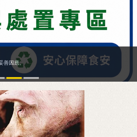
討會以「太空信任，在地韌性」為主軸，
業共襄盛舉，博覽會首日 11/8 更