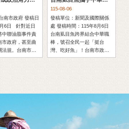
食安事件成政治角力工具？南市府 :完善制度為要，莫混淆視聽、拒絕政治攻防
台南虱目魚攜手中華職棒掀吃魚熱潮 8/7起全聯滿額享優惠再抽棒球好禮
115-08-06
11
南市政府 發稿日
發稿單位：新聞及國際關係
發
日 針對近日
處 發稿時間：115年8月6日
時
將中聯油脂事件責
台南虱目魚跨界結合中華職
為
南市政府，甚至曲
棒，號召全民一起「挺台
民
關法規。台南市政
灣、吃好魚」！台南市政府
諾
）日表示，食品安全
今（6）日舉辦「2026台南虱
推
，有心人士 ...
目魚實體通路行銷活動」 ...