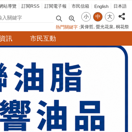
網站導覽
訂閱RSS
訂閱電子報
市民信箱
日本語
English
小
中
大
尋
黃偉哲
螢光花泉
桐花祭
熱門關鍵字
資訊
市民互動