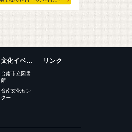
文化イベント
リンク
台南市立図書
館
台南文化セン
ター