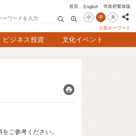
首页
市政府繁体版
English
小
中
大
索
人気キーワード
ビジネス投資
文化イベント
_
料をご参考ください。