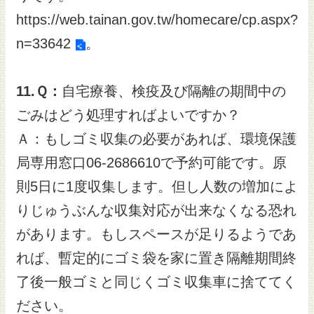
https://web.tainan.gov.tw/homecare/cp.aspx?
n=33642
。
11.
Ｑ：
自宅療養、検疫及び隔離の期間中の
ごみはどう処理すればよいですか？
Ａ：もしゴミ収集の必要があれば、環境保護
局専用窓口06-2686610で予約可能です。原
則5日に1度収集します。但し人数の増加によ
りじゅうぶんな収集対応が出来なくなる恐れ
があります。もしスペースが足りるようであ
れば、暫定的にゴミ袋を家に置き隔離期間終
了後一般ゴミと同じくゴミ収集車に捨ててく
ださい。