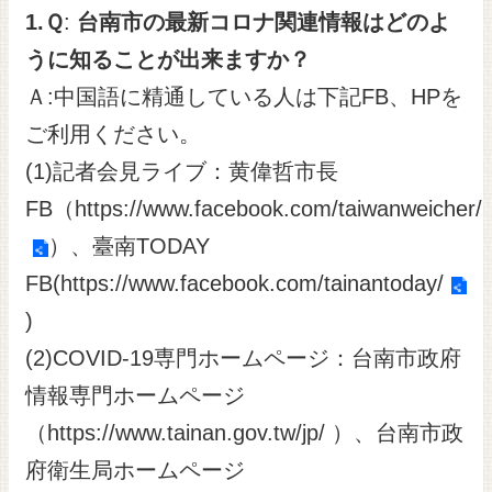
1.
Ｑ
:
台南市の最新コロナ関連情報はどのよ
リンク
うに知ることが出来ますか？
Ａ:中国語に精通している人は下記FB、HPを
首
ご利用ください。
页
(1)記者会見ライブ：黄偉哲市長
English
FB（
https://www.facebook.com/taiwanweicher/
市
）、臺南TODAY
政
府
FB(
https://www.facebook.com/tainantoday/
繁
)
体
版
(2)COVID-19専門ホームページ：台南市政府
情報専門ホームページ
（
https://www.tainan.gov.tw/jp/
）、台南市政
府衛生局ホームページ