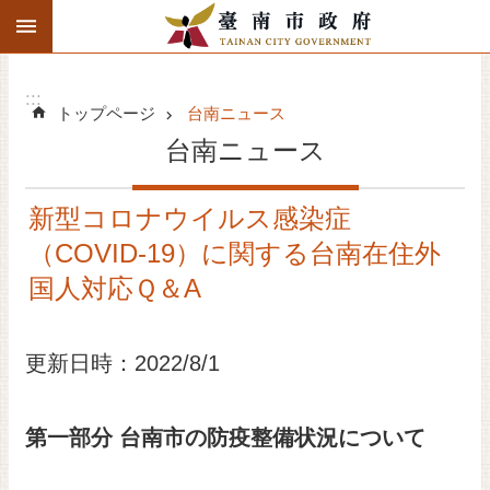
:::
検
メインのコンテンツブロックにジャンプする
索
高
度
:::
トップページ
台南ニュース
な
検
台南ニュース
索
台南ニュース
新型コロナウイルス感染症
（COVID‐19）に関する台南在住外
関連活動スケジュール
国人対応Ｑ＆A
市政府紹介
更新日時：2022/8/1
観光旅行
ビジネス投資
第一部分 台南市の防疫整備状況について
文化イベント