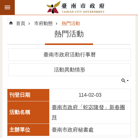
:::
搜
:::
跳到主要內容區塊
尋
:::
進
首頁
市府動態
熱門活動
階
熱門活動
搜
尋
精彩府城
臺南市政府活動行事曆
市府動態
活動異動情形
市府團隊
114-02-03
主題服務
臺南市政府「蛇宓隆發」新春團
市政資訊
拜
市民互動
臺南市政府秘書處