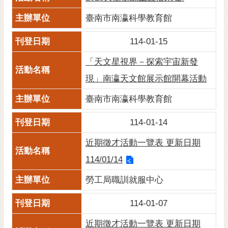
RSS
臺南市南瀛科學教育館
訂
閱
114-01-15
電
「天文星視界－探索宇宙新發
子
報
現」南瀛天文館展示館開幕活動
市
臺南市南瀛科學教育館
民
信
114-01-14
箱
近期徵才活動一覽表 更新日期
English
114/01/14
日
勞工局職訓就服中心
本
語
114-01-07
隱
近期徵才活動一覽表 更新日期