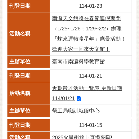
114-01-23
黃
偉
南瀛天文館將在春節連假期間
哲
（1/25~1/26；1/29~2/2）辦理
螢
「蛇來運轉瀛星年」應景活動！
光
花
歡迎大家一同來天文館！
泉
臺南市南瀛科學教育館
桐
花
114-01-21
祭
近期徵才活動一覽表 更新日期
網
114/01/21
站
勞工局職訓就服中心
導
覽
114-01-15
訂
2025火星衝線上直播來囉!
閱