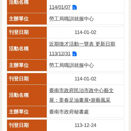
私
114/01/07
權
及
勞工局職訓就服中心
安
全
114-01-02
政
策
近期徵才活動一覽表 更新日期
網
113/12/31
站
勞工局職訓就服中心
資
料
114-01-02
開
放
臺南市政府民治市政中心藝文
宣
展：姜春足油畫展•遊藝風采
告
臺南市政府秘書處
市
府
113-12-24
交