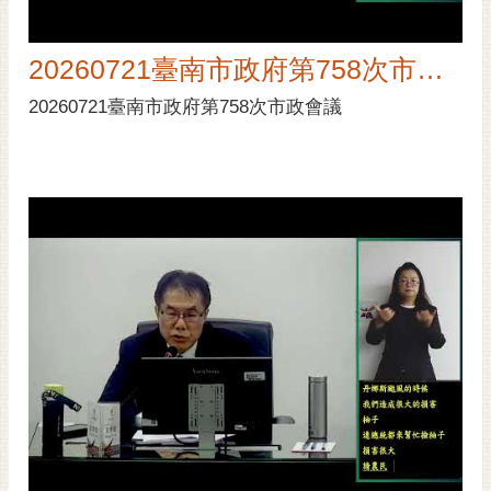
私
權
及
20260721臺南市政府第758次市政會議
安
全
20260721臺南市政府第758次市政會議
政
策
網
站
資
料
開
放
宣
告
市
府
交