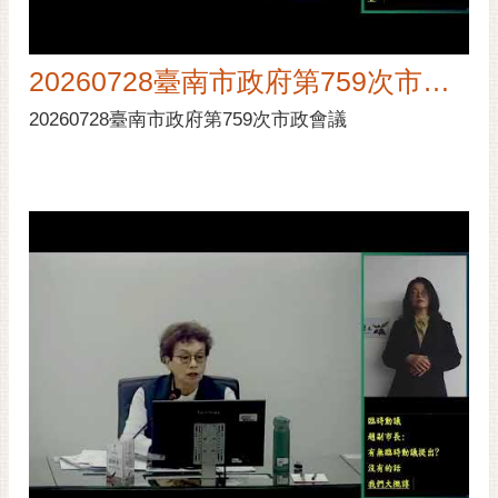
RSS
訂
20260728臺南市政府第759次市政會議
閱
電
20260728臺南市政府第759次市政會議
子
報
市
民
信
箱
English
日
本
語
隱