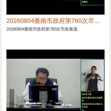
黃
偉
哲
20260804臺南市政府第760次市政會議
螢
20260804臺南市政府第760次市政會議
光
花
泉
桐
花
祭
網
站
導
覽
訂
閱