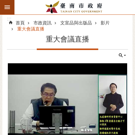
:::
搜
:::
跳到主要內容區塊
尋
:::
進
首頁
市政資訊
文宣品與出版品
影片
階
重大會議直播
搜
重大會議直播
尋
精彩府城
市府動態
市府團隊
主題服務
市政資訊
市民互動