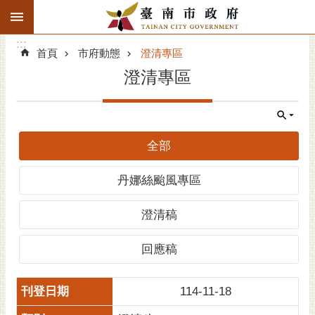
:::
搜
:::
跳到主要內容區塊
尋
:::
進
首頁
市府動態
澄清專區
階
澄清專區
搜
尋
精彩府城
全部
市府動態
丹娜絲颱風專區
市府團隊
澄清稿
主題服務
回應稿
市政資訊
114-11-18
市民互動