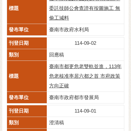
通
位
委託技師公會查證有按圖施工 無
置
偷工減料
臺南市政府水利局
114-09-02
回應稿
臺南市都更危老雙軌並進，113年
危老核准率居六都之首 市府政策
方向正確
臺南市政府都市發展局
114-09-01
澄清稿