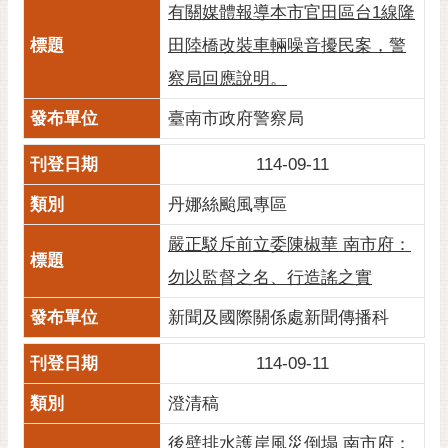
私
有關媒體報導本市官田區台1線隆
權
田陸橋改裝車輛噪音擾民案，警
及
安
察局回應說明。
全
臺南市政府警察局
政
策
114-09-11
網
丹娜絲颱風專區
站
資
嚴正駁斥前立委陳椒華 南市府：
料
開
勿以監督之名、行造謠之實
放
新聞及國際關係處新聞傳播科
宣
告
114-09-11
市
澄清稿
府
交
後壁排水護岸風災倒塌 南市府：