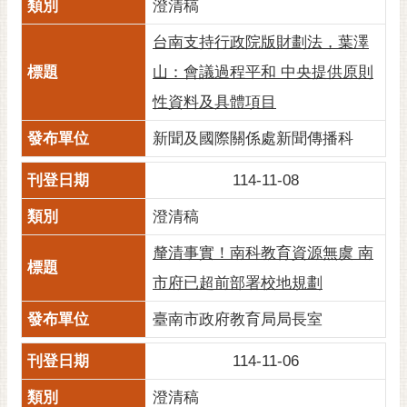
澄清稿
黃
台南支持行政院版財劃法，葉澤
偉
哲
山：會議過程平和 中央提供原則
螢
性資料及具體項目
光
新聞及國際關係處新聞傳播科
花
泉
114-11-08
桐
澄清稿
花
祭
釐清事實！南科教育資源無虞 南
市府已超前部署校地規劃
網
站
臺南市政府教育局局長室
導
覽
114-11-06
訂
澄清稿
閱