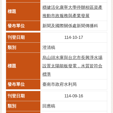
RSS
穩健活化康寧大學停辦校區資產
訂
推動市政服務與產業發展
閱
新聞及國際關係處新聞傳播科
電
子
114-10-17
報
澄清稿
市
民
烏山頭水庫與台北市長興淨水埸
信
箱
設置太陽能板發電，水質皆符合
標準
English
臺南市政府水利局
日
本
114-09-16
語
回應稿
隱