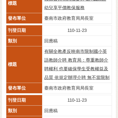
RSS
幼兒享平價教保服務
訂
臺南市政府教育局局長室
閱
電
110-11-23
子
報
回應稿
市
有關全教產反映南市限制國小英
民
語教師介聘 教育局：尊重教師介
信
箱
聘權利 也要確保學生受教權益及
品質 依規定辦理介聘 無不當限制
English
臺南市政府教育局局長室
日
本
110-11-23
語
回應稿
隱