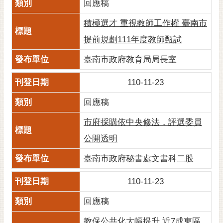
回應稿
黃
積極選才 重視教師工作權 臺南市
偉
哲
提前規劃111年度教師甄試
螢
臺南市政府教育局局長室
光
花
110-11-23
泉
回應稿
桐
花
市府採購依中央修法，評選委員
祭
公開透明
網
臺南市政府秘書處文書科二股
站
導
110-11-23
覽
回應稿
訂
教保公共化大幅提升 近7成東區
閱