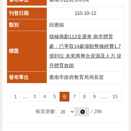
110-10-12
回應稿
積極籌劃112全運會 南市體育
處：已爭取14處場館整修經費1.7
億到位 未來將整合資源及人力 提
升體育效能
臺南市政府教育局局長室
1
...
3
4
5
6
7
8
9
...
15
每頁筆數
/
296