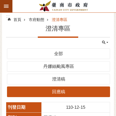
:::
搜
:::
跳到主要內容區塊
尋
:::
進
首頁
市府動態
澄清專區
階
澄清專區
搜
尋
精彩府城
全部
市府動態
丹娜絲颱風專區
市府團隊
澄清稿
主題服務
回應稿
市政資訊
110-12-15
市民互動