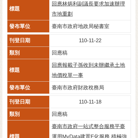
私
回應林炳利副議長要求加速辦理
權
市地重劃
及
安
臺南市政府地政局秘書室
全
政
110-11-22
策
回應稿
網
站
回應報載子孫收到未辦繼承土地
資
地價稅單一事
料
開
臺南市政府財政稅務局
放
宣
110-11-18
告
回應稿
市
府
臺南市政府一站式整合服務平臺
交
運用MyData建置E化服務 積極強