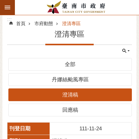
:::
搜
:::
跳到主要內容區塊
尋
:::
進
首頁
市府動態
澄清專區
階
澄清專區
搜
尋
精彩府城
全部
市府動態
丹娜絲颱風專區
市府團隊
澄清稿
主題服務
回應稿
市政資訊
111-11-24
市民互動