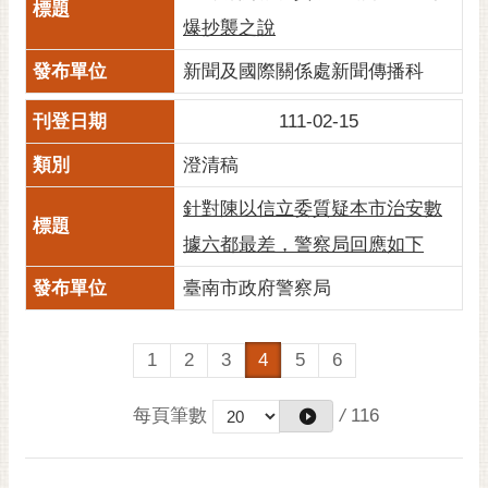
爆抄襲之說
新聞及國際關係處新聞傳播科
111-02-15
澄清稿
針對陳以信立委質疑本市治安數
據六都最差，警察局回應如下
臺南市政府警察局
1
2
3
4
5
6
每頁筆數
/
116