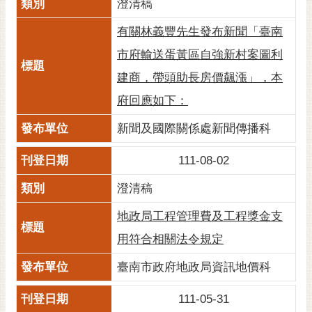
私
澄清稿
權
有關林義豐先生發布新聞「臺南
及
安
市府輸送蛋黃區自強新村案圖利
全
建商，帶頭助長房價飆漲」，本
政
策
府回應如下：
網
新聞及國際關係處新聞傳播科
站
資
111-08-02
料
澄清稿
開
放
地政局工程管理費及工程獎金支
宣
告
用符合相關法令規定
市
臺南市政府地政局資訊地價科
府
交
111-05-31