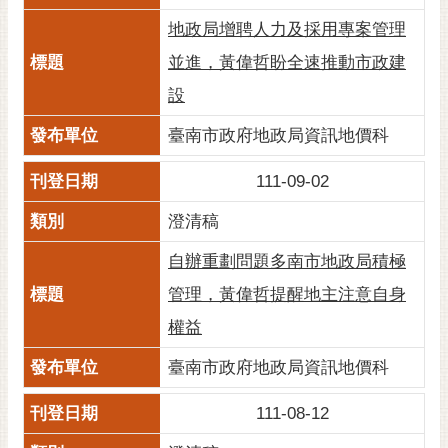
RSS
地政局增聘人力及採用專案管理
訂
並進，黃偉哲盼全速推動市政建
閱
設
電
子
臺南市政府地政局資訊地價科
報
111-09-02
市
民
澄清稿
信
箱
自辦重劃問題多南市地政局積極
管理，黃偉哲提醒地主注意自身
English
權益
日
本
臺南市政府地政局資訊地價科
語
111-08-12
隱