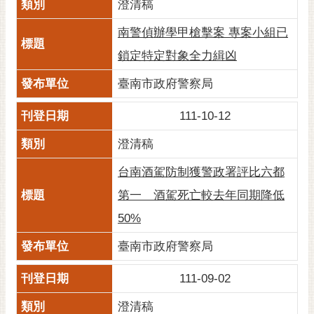
澄清稿
黃
南警偵辦學甲槍擊案 專案小組已
偉
哲
鎖定特定對象全力緝凶
螢
臺南市政府警察局
光
花
111-10-12
泉
澄清稿
桐
花
台南酒駕防制獲警政署評比六都
祭
第一 酒駕死亡較去年同期降低
50%
網
站
臺南市政府警察局
導
覽
111-09-02
訂
澄清稿
閱