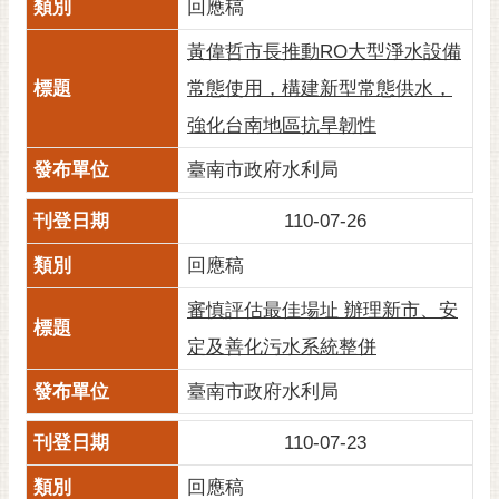
回應稿
黃
黃偉哲市長推動RO大型淨水設備
偉
哲
常態使用，構建新型常態供水，
螢
強化台南地區抗旱韌性
光
臺南市政府水利局
花
泉
110-07-26
桐
回應稿
花
祭
審慎評估最佳場址 辦理新市、安
定及善化污水系統整併
網
站
臺南市政府水利局
導
覽
110-07-23
訂
回應稿
閱