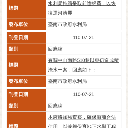
私
水利局持續爭取前瞻經費，以恢
權
復運河清麗
及
安
臺南市政府水利局
全
政
110-07-21
策
回應稿
網
站
有關中山南路510巷以東仍造成積
資
淹水一案，回應如下：
料
開
臺南市政府水利局
放
宣
110-07-21
告
回應稿
市
府
本府將加強查察，確保廠商合法
交
使用，以兼顧保育地下水與工程