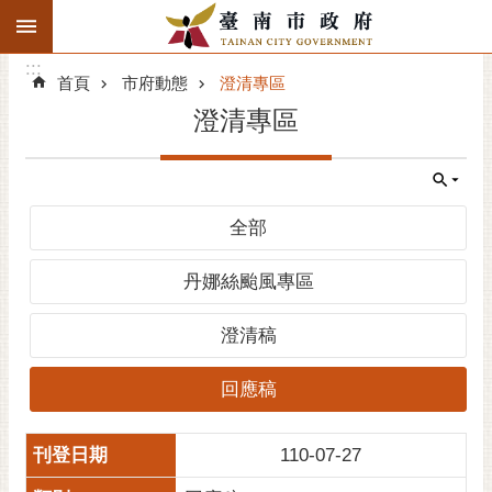
:::
搜
:::
跳到主要內容區塊
尋
:::
進
首頁
市府動態
澄清專區
階
澄清專區
搜
尋
精彩府城
全部
市府動態
丹娜絲颱風專區
市府團隊
澄清稿
主題服務
回應稿
市政資訊
110-07-27
市民互動