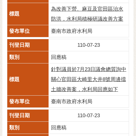
RSS
為改善下營、麻豆及官田區治水
訂
防洪，水利局積極研議改善方案
閱
臺南市政府水利局
電
子
110-07-23
報
回應稿
市
民
針對議員於7月23日議會總質詢中
信
箱
關心官田區大崎里大井8號周邊擋
土牆改善案，水利局回應如下
English
臺南市政府水利局
日
本
110-07-23
語
回應稿
隱